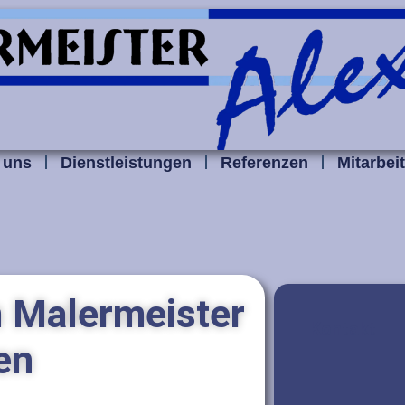
 uns
Dienstleistungen
Referenzen
Mitarbei
 Malermeister
Kontakt
en